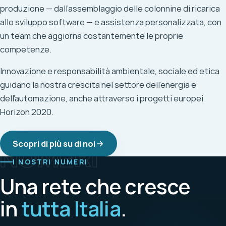
produzione — dall’assemblaggio delle colonnine di ricarica
allo sviluppo software — e assistenza personalizzata, con
Wallbox e colonnine di ricarica per auto elettriche per
un team che aggiorna costantemente le proprie
casa, azienda e spazi pubblici, gestite dalla piattaforma
competenze.
Spotlink.
Innovazione e responsabilità ambientale, sociale ed etica
Il nostro software EMS monitora e ottimizza produzione,
Ricarica AC: wallbox monofase 4,7 kW e smart 7,4 kW
guidano la nostra crescita nel settore dell’energia e
accumulo e ricarica in tempo reale, per usare al meglio
Ricarica AC trifase 22 kW con bilanciamento di potenza
dell’automazione, anche attraverso i progetti europei
ogni kWh.
Horizon 2020.
Ricarica DC fast da 40 fino a 240 kW (CCS + AC)
Gestione energia in tempo reale
Soluzioni per uso domestico, aziendale e pubblico
Ottimizzazione dell’autoconsumo
Scopri di più su di noi
Gestione e monitoraggio con piattaforma Spotlink
NUMERI
Controllo di accumulo e ricarica
I NOSTRI NUMERI
Monitoraggio da web e app
Esplora il servizio
Una rete che cresce
Report e analisi dei consumi
in
tutta Italia
.
Esplora il servizio