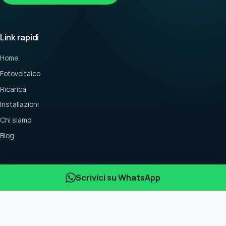
Link rapidi
Home
Fotovoltaico
Ricarica
Installazioni
Chi siamo
Blog
Contatti
Scrivici su WhatsApp
+39 075 9280204
info@emotion-team.com