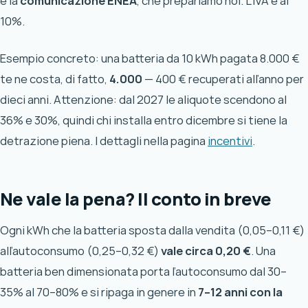
e la
comunicazione ENEA
, che prepariamo noi. L’IVA è al
10%.
Esempio concreto: una batteria da 10 kWh pagata 8.000 €
te ne costa, di fatto,
4.000
— 400 € recuperati all’anno per
dieci anni. Attenzione: dal 2027 le aliquote scendono al
36% e 30%, quindi chi installa entro dicembre si tiene la
detrazione piena. I dettagli nella pagina
incentivi
.
Ne vale la pena? Il conto in breve
Ogni kWh che la batteria sposta dalla vendita (0,05–0,11 €)
all’autoconsumo (0,25–0,32 €)
vale circa 0,20 €
. Una
batteria ben dimensionata porta l’autoconsumo dal 30–
35% al 70–80% e si ripaga in genere in
7–12 anni con la