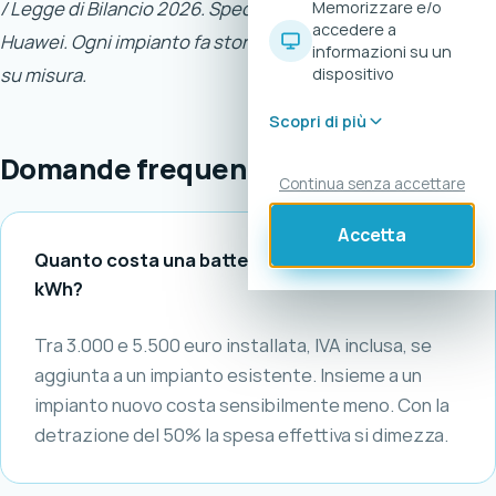
/ Legge di Bilancio 2026. Specifiche e garanzie: Tesla e
Memorizzare e/o
accedere a
Huawei. Ogni impianto fa storia a sé: chiedici un preventivo
informazioni su un
su misura.
dispositivo
Scopri di più
Domande frequenti
Continua senza accettare
Accetta
Quanto costa una batteria di accumulo da 5
kWh?
Tra 3.000 e 5.500 euro installata, IVA inclusa, se
aggiunta a un impianto esistente. Insieme a un
impianto nuovo costa sensibilmente meno. Con la
detrazione del 50% la spesa effettiva si dimezza.