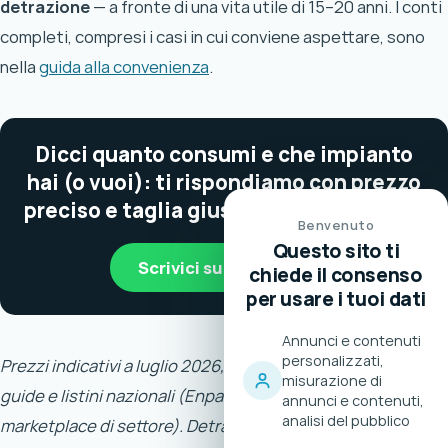
detrazione
— a fronte di una vita utile di 15–20 anni. I conti
completi, compresi i casi in cui conviene aspettare, sono
nella
guida alla convenienza
.
Dicci quanto consumi e che impianto
hai (o vuoi): ti rispondiamo con prezzo
preciso e taglia giusta, senza impegno.
Benvenuto
Questo sito ti
Scrivici su WhatsApp
chiede il consenso
per usare i tuoi dati
Annunci e contenuti
personalizzati,
Prezzi indicativi a luglio 2026, IVA 10% inclusa, elaborati da
misurazione di
guide e listini nazionali (Enpal, Otovo, Selectra, Mr Kilowatt,
annunci e contenuti,
analisi del pubblico
marketplace di settore). Detrazioni: Agenzia delle Entrate