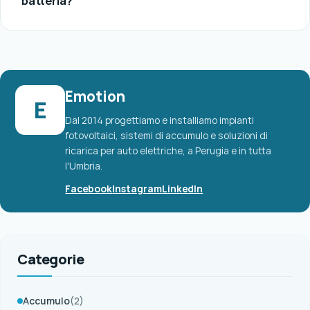
batteria?
Emotion
E
Dal 2014 progettiamo e installiamo impianti
fotovoltaici, sistemi di accumulo e soluzioni di
ricarica per auto elettriche, a Perugia e in tutta
l'Umbria.
Facebook
Instagram
LinkedIn
Categorie
Accumulo
(2)