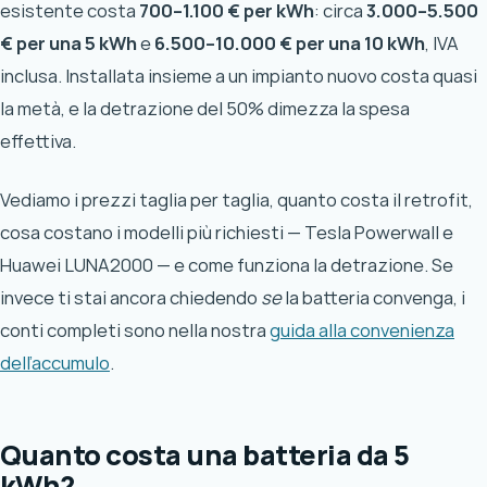
esistente costa
700–1.100 € per kWh
: circa
3.000–5.500
€ per una 5 kWh
e
6.500–10.000 € per una 10 kWh
, IVA
inclusa. Installata insieme a un impianto nuovo costa quasi
la metà, e la detrazione del 50% dimezza la spesa
effettiva.
Vediamo i prezzi taglia per taglia, quanto costa il retrofit,
cosa costano i modelli più richiesti — Tesla Powerwall e
Huawei LUNA2000 — e come funziona la detrazione. Se
invece ti stai ancora chiedendo
se
la batteria convenga, i
conti completi sono nella nostra
guida alla convenienza
dell’accumulo
.
Quanto costa una batteria da 5
kWh?