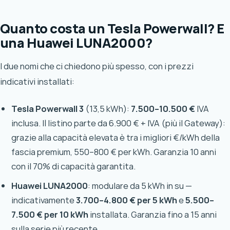
Quanto costa un Tesla Powerwall? E
una Huawei LUNA2000?
I due nomi che ci chiedono più spesso, con i prezzi
indicativi installati:
Tesla Powerwall 3
(13,5 kWh):
7.500–10.500 €
IVA
inclusa. Il listino parte da 6.900 € + IVA (più il Gateway):
grazie alla capacità elevata è tra i migliori €/kWh della
fascia premium, 550–800 € per kWh. Garanzia 10 anni
con il 70% di capacità garantita.
Huawei LUNA2000
: modulare da 5 kWh in su —
indicativamente
3.700–4.800 € per 5 kWh
e
5.500–
7.500 € per 10 kWh
installata. Garanzia fino a 15 anni
sulla serie più recente.