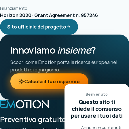
Finanziamento
Horizon 2020 · Grant Agreement n. 957246
Sito ufficiale del progetto
Innoviamo
insieme
?
Scopri come Emotion porta la ricerca europea nei
prodotti di ogni giorno.
Calcola il tuo risparmio
Benvenuto
Questo sito ti
chiede il consenso
per usare i tuoi dati
Preventivo gratuito
Annunci e contenuti