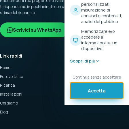
Raccontaci il tuo progetto su WhatsApp:
personalizzati,
ti rispondiamo in pochi minuti con una
misurazione di
stima del risparmio.
annunci e contenuti,
analisi del pubblico
Scrivici su WhatsApp
Memorizzare e/o
accedere a
informazioni su un
dispositivo
Link rapidi
Scopri di più
Home
Fotovoltaico
Continua senza accettare
Ricarica
Accetta
Installazioni
Chi siamo
Blog