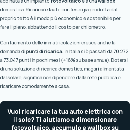
abbinata a un impianto
fotovoltaico
e a una
wallbox
domestica. Ricaricare l’auto con l’energia prodotta dal
proprio tetto è il modo più economico e sostenibile per
fare il pieno, abbattendo il costo per chilometro.
Con l’aumento delle immatricolazioni cresce anche la
domanda di
punti di ricarica
: in Italia si è passati da 70.272
a 73.047 punti in pochi mesi (+16% su base annua). Dotarsi
di una soluzione di ricarica domestica, magari alimentata
dal solare, significa non dipendere dalla rete pubblica e
ricaricare comodamente a casa.
Vuoi ricaricare la tua auto elettrica con
il sole? Ti aiutiamo a dimensionare
fotovoltaico, accumulo e wallbox su