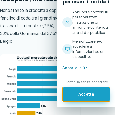
per usare i tuoi dati
Nonostante la crescita a doppia cifra, l’Italia rimane il
Annunci e contenuti
personalizzati,
fanalino di coda tra i grandi mercati europei. La quota BEV
misurazione di
italiana del trimestre (7,3%) è ancora molto lontana dal
annunci e contenuti,
analisi del pubblico
22% della Germania, dal 27,5% della Francia e dal 33,5% del
Belgio.
Memorizzare e/o
accedere a
informazioni su un
dispositivo
Scopri di più
Continua senza accettare
Accetta