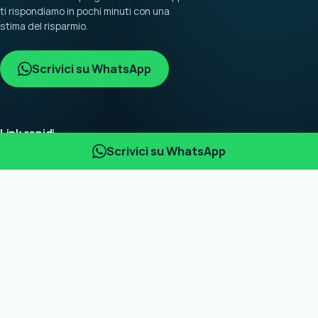
ti rispondiamo in pochi minuti con una
stima del risparmio.
Scrivici su WhatsApp
Link rapidi
Scrivici su WhatsApp
Home
Fotovoltaico
Ricarica
Installazioni
Chi siamo
Blog