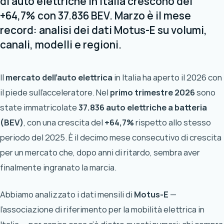
di auto elettriche in Italia crescono del
+64,7% con 37.836 BEV. Marzo è il mese
record: analisi dei dati Motus-E su volumi,
canali, modelli e regioni.
Il
mercato dell’auto elettrica
in Italia ha aperto il 2026 con
il piede sull’acceleratore. Nel
primo trimestre 2026
sono
state immatricolate
37.836 auto elettriche a batteria
(BEV)
, con una crescita del
+64,7%
rispetto allo stesso
periodo del 2025. È il decimo mese consecutivo di crescita
per un mercato che, dopo anni di ritardo, sembra aver
finalmente ingranato la marcia.
Abbiamo analizzato i dati mensili di
Motus-E
—
l’associazione di riferimento per la mobilità elettrica in