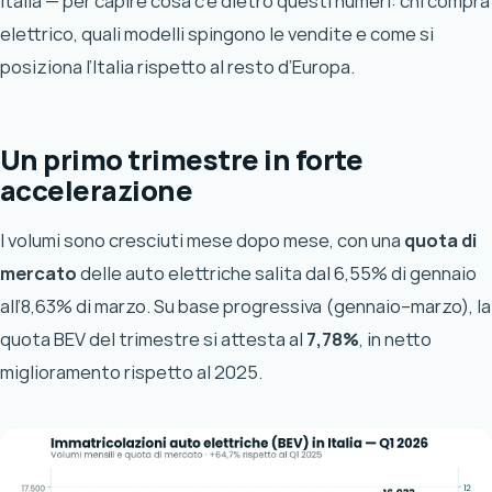
Italia — per capire cosa c’è dietro questi numeri: chi compra
elettrico, quali modelli spingono le vendite e come si
posiziona l’Italia rispetto al resto d’Europa.
Un primo trimestre in forte
accelerazione
I volumi sono cresciuti mese dopo mese, con una
quota di
mercato
delle auto elettriche salita dal 6,55% di gennaio
all’8,63% di marzo. Su base progressiva (gennaio–marzo), la
quota BEV del trimestre si attesta al
7,78%
, in netto
miglioramento rispetto al 2025.